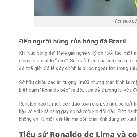
Ronaldo bé
Đến người hùng của bóng đá Brazil
Khi “vua bóng đá” Pele giải nghệ vì lý do tuổi tác, một n
chính là Ronaldo “béo””. Sự xuất hiện của anh như một p
đá thế giới. Có lẽ đây chính là bước ngoặt lớn trong
tiể
Sở hữu chiều cao ấn tượng 1m83 nhưng thân hình lại mập
biệt danh “Ronaldo béo” ra đời, vừa dễ thương lại vừa đ
Ronaldo béo là một tiền đạo toàn diện, sở hữu sự kết hợ
hậu vệ với khả năng gây sợ hãi mỗi khi đối đầu. Biệt dan
không chỉ là một cái tên mà còn phản ánh đúng sự xuất 
Tiểu sử Ronaldo de Lima và c