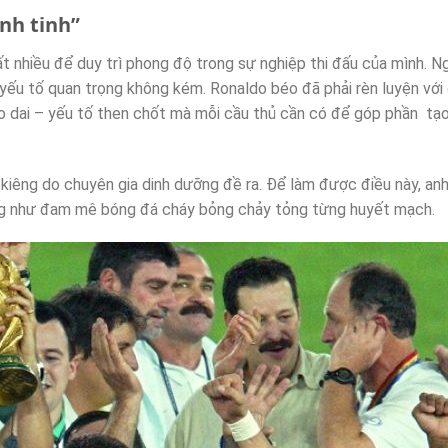
nh tinh”
ất nhiều để duy trì phong độ trong sự nghiệp thi đấu của mình. N
 yếu tố quan trọng không kém. Ronaldo béo đã phải rèn luyện vớ
 dai – yếu tố then chốt mà mỗi cầu thủ cần có để góp phần tạ
 kiêng do chuyên gia dinh dưỡng đề ra. Để làm được điều này, anh
 cũng như đam mê bóng đá cháy bỏng chảy tỏng từng huyết mạch.