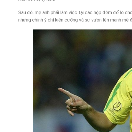
Sau đó, mẹ anh phải làm việc tại các hộp đêm để lo cho 
nhưng chính ý chí kiên cường và sự vươn lên mạnh mẽ đ