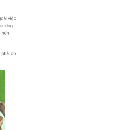
goài việc
i cường
o nên
 phải có