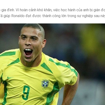
gia đình. Vì hoàn cảnh khó khăn, việc học hành của anh bị gián đ
ã giúp Ronaldo đạt được thành công lớn trong sự nghiệp sau này