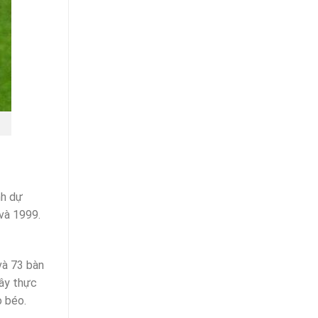
nh dự
và 1999.
và 73 bàn
Đây thực
o béo.