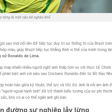
o từng là một cậu bé nghèo khổ
gôi sao mới nổi lên để tiếp tục duy trì sự thống trị của Brazil trê
hép màu, giúp Brazil tiếp tục khẳng định vị thế của mình trong l
u sử Ronaldo de Lima.
 mạp khiến nhiều người nghĩ anh thấp hơn so với thực tế. Chính v
ể phân biệt anh với siêu sao Cristiano Ronaldo đến từ Bồ Đào Nha
p hoàn hảo giữa kỹ thuật, thể lực và tốc độ. Anh là nỗi ám ảnh đ
h “người ngoài hành tinh” đã trở thành biểu tượng của sự phi thườ
sắc, khó có ai có thể ngăn anh ghi bàn.
on đường sự nghiệp lẫy lừng