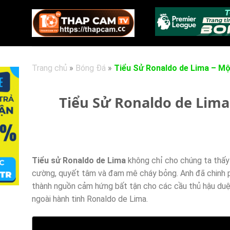
Chuyển
đến
nội
dung
Trang chủ
»
Bóng Đá
»
Tiểu Sử Ronaldo de Lima – Mộ
Tiểu Sử Ronaldo de Lima
Tiểu sử Ronaldo de Lima
không chỉ cho chúng ta thấy 
cường, quyết tâm và đam mê cháy bỏng. Anh đã chinh ph
thành nguồn cảm hứng bất tận cho các cầu thủ hậu duệ.
ngoài hành tinh Ronaldo de Lima.