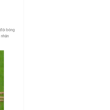
 đội bóng
n nhận