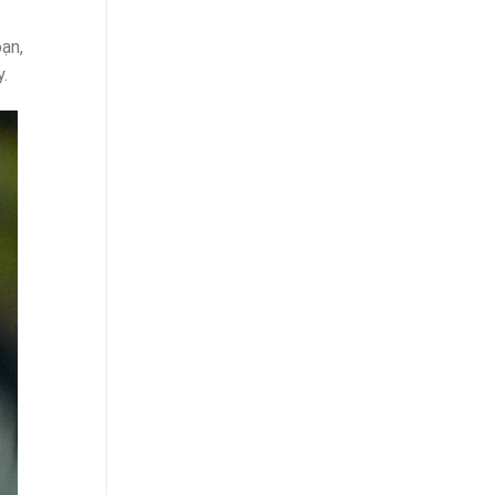
oạn,
.