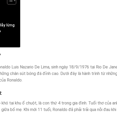
lẫy lừng
a
”
onaldo Luis Nazario De Lima, sinh ngày 18/9/1976 tại Rio De Janei
những chân sút bóng đá đỉnh cao. Dưới đây là hành trình từ nhữn
của Ronaldo.
t
khó tại khu ổ chuột, là con thứ 4 trong gia đình. Tuổi thơ của an
 giữa bố mẹ. Khi mới 11 tuổi, Ronaldo đã phải trải qua nỗi đau kh