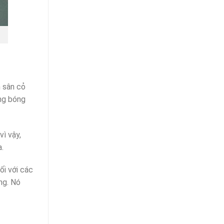
n sân cỏ
àng bóng
ì vậy,
.
ối với các
ng. Nó