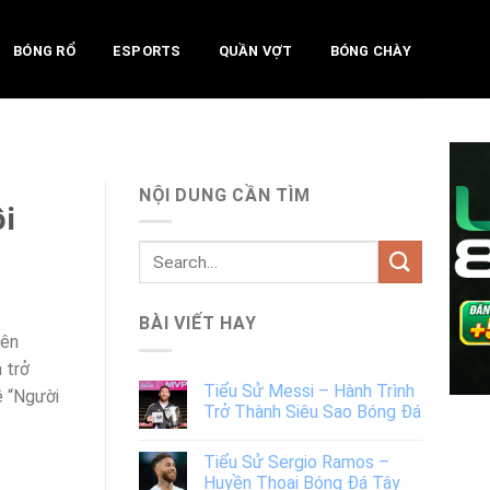
BÓNG RỔ
ESPORTS
QUẦN VỢT
BÓNG CHÀY
NỘI DUNG CẦN TÌM
i
BÀI VIẾT HAY
iên
 trở
Tiểu Sử Messi – Hành Trình
ề “Người
Trở Thành Siêu Sao Bóng Đá
Tiểu Sử Sergio Ramos –
Huyền Thoại Bóng Đá Tây