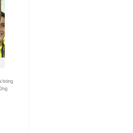
ại bóng
hững