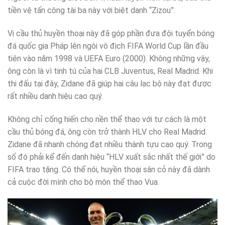
tiền vệ tấn công tài ba này với biệt danh “Zizou”.
Vị cầu thủ huyền thoại này đã góp phần đưa đội tuyển bóng
đá quốc gia Pháp lên ngôi vô địch FIFA World Cup lần đầu
tiên vào năm 1998 và UEFA Euro (2000). Không những vậy,
ông còn là vì tinh tú của hai CLB Juventus, Real Madrid. Khi
thi đấu tại đây, Zidane đã giúp hai câu lạc bộ này đạt được
rất nhiều danh hiệu cao quý.
Không chỉ cống hiến cho nền thể thao với tư cách là một
cầu thủ bóng đá, ông còn trở thành HLV cho Real Madrid.
Zidane đã nhanh chóng đạt nhiều thành tựu cao quý. Trong
số đó phải kể đến danh hiệu “HLV xuất sắc nhất thế giới” do
FIFA trao tặng. Có thể nói, huyền thoại sân cỏ này đã dành
cả cuộc đời mình cho bộ môn thể thao Vua.