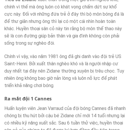
chính vì thế mà ông luôn có khát vọng chấm dứt sự khổ
cực này. Đối với những đứa trẻ ở đây thì bộ môn bóng đá là
để thư giãn nhưng ông thì lại có một cái nhìn hoàn toàn
khác. Huyền thoại sân cỏ này tin rằng bộ môn thể thao này
sẽ là con đường giúp bản thân và gia đình không còn phải
sống trong sự nghèo đói.
Chính vì vậy, vào năm 1981 ông đã ghi danh vào đội trẻ US
Saint-Henri. Bởi xuất thân nghèo khó và là người nhập cư
duy nhất tại đây nên Zidane thường xuyên bị trêu chọc. Tuy
nhiên ông không bao giờ nản lòng và luôn nỗ lực để phát
triển khả năng chơi bóng.
Ra mắt đội 1 Cannes
Huấn luyện viên Jean Varraud của đội bóng Cannes đã nhanh
chóng bị thu hút bởi cậu bé Zidane chỉ mới 14 tuổi nhưng lại
có nhiều kỹ năng xuất sắc. Sau 6 tuần thử việc, huyền thoại