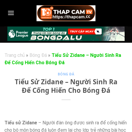
Chuyển
đến
nội
dung
Trang chủ
»
Bóng Đá
»
Tiểu Sử Zidane – Người Sinh Ra
Để Cống Hiến Cho Bóng Đá
BÓNG ĐÁ
Tiểu Sử Zidane – Người Sinh Ra
Để Cống Hiến Cho Bóng Đá
Tiểu sử Zidane
– Người đàn ông được sinh ra để cống hiến
cho bộ môn bóng đá luôn đem lại cho lớp trẻ những bài học