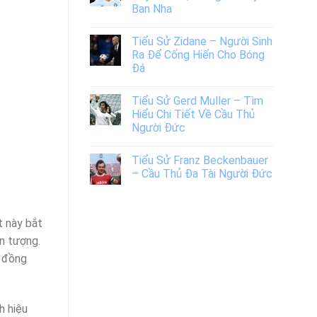
Ban Nha
Tiểu Sử Zidane – Người Sinh
Ra Để Cống Hiến Cho Bóng
Đá
Tiểu Sử Gerd Muller – Tìm
Hiểu Chi Tiết Về Cầu Thủ
Người Đức
Tiểu Sử Franz Beckenbauer
– Cầu Thủ Đa Tài Người Đức
t này bắt
n tượng.
p đồng
h hiệu