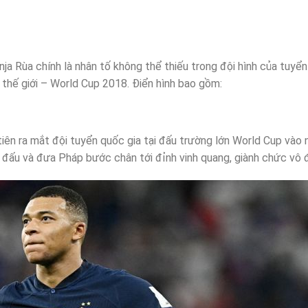
inja Rùa chính là nhân tố không thể thiếu trong đội hình của tuyể
t thế giới – World Cup 2018. Điển hình bao gồm:
 tiên ra mắt đội tuyển quốc gia tại đấu trường lớn World Cup vào
i đấu và đưa Pháp bước chân tới đỉnh vinh quang, giành chức vô đ