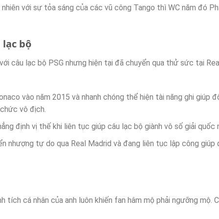
tuy nhiên với sự tỏa sáng của các vũ công Tango thì WC năm đó P
 lạc bộ
ới câu lạc bộ PSG nhưng hiện tại đã chuyển qua thử sức tại Rea
naco vào năm 2015 và nhanh chóng thể hiện tài năng ghi giúp đ
chức vô địch.
 định vị thế khi liên tục giúp câu lạc bộ giành vô số giải quốc n
ển nhượng tự do qua Real Madrid và đang liên tục lập công giúp 
h tích cá nhân của anh luôn khiến fan hâm mộ phải ngưỡng mộ. 