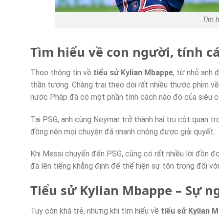
Tìm h
Tìm hiểu về con người, tính 
Theo thông tin về
tiểu sử Kylian Mbappe
, từ nhỏ anh 
thần tượng. Chàng trai theo dõi rất nhiều thước phim v
nước Pháp đã có một phần tính cách nào đó của siêu c
Tại PSG, anh cùng Neymar trở thành hai trụ cột quan tr
đồng nên mọi chuyện đã nhanh chóng được giải quyết.
Khi Messi chuyển đến PSG, cũng có rất nhiều lời đồn 
đã lên tiếng khẳng định để thể hiện sự tôn trọng đối vớ
Tiểu sử Kylian Mbappe – Sự ng
Tuy còn khá trẻ, nhưng khi tìm hiểu về
tiểu sử Kylian 