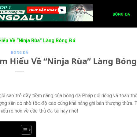
BÓNG ĐÁ
Hiểu Về “Ninja Rùa” Làng Bóng Đá
BÓNG ĐÁ
ìm Hiểu Về “Ninja Rùa” Làng Bóng
ôi sao trẻ đầy tiềm năng của bóng đá Pháp nói riêng và toàn thế 
ợng sân cỏ nhờ tốc độ cao cùng khả năng ghi bàn thượng thừa. T
hiểu rõ hơn về cầu thủ đa tài này nhé!