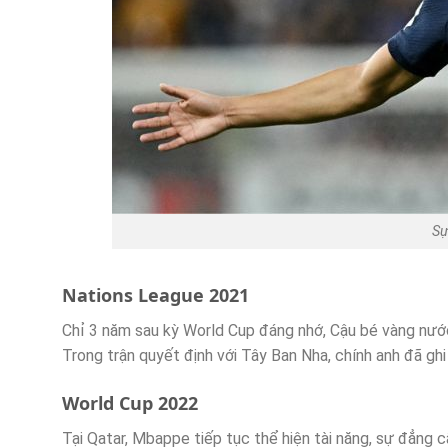
Sự
Nations League 2021
Chỉ 3 năm sau kỳ World Cup đáng nhớ, Cậu bé vàng nước 
Trong trận quyết định với Tây Ban Nha, chính anh đã ghi
World Cup 2022
Tại Qatar, Mbappe tiếp tục thể hiện tài năng, sự đẳng cấ