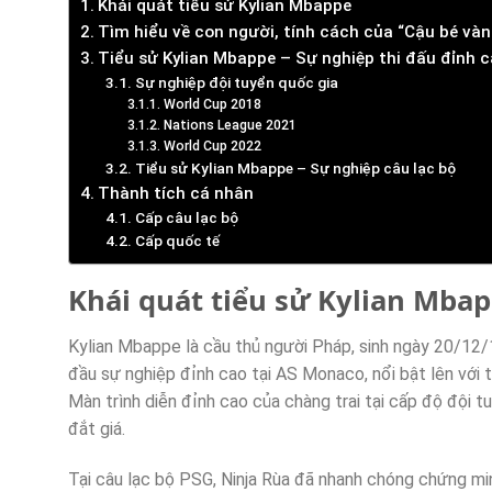
Khái quát tiểu sử Kylian Mbappe
Tìm hiểu về con người, tính cách của “Cậu bé và
Tiểu sử Kylian Mbappe – Sự nghiệp thi đấu đỉnh 
Sự nghiệp đội tuyển quốc gia
World Cup 2018
Nations League 2021
World Cup 2022
Tiểu sử Kylian Mbappe – Sự nghiệp câu lạc bộ
Thành tích cá nhân
Cấp câu lạc bộ
Cấp quốc tế
Khái quát tiểu sử Kylian Mba
Kylian Mbappe là cầu thủ người Pháp, sinh ngày 20/12/1
đầu sự nghiệp đỉnh cao tại AS Monaco, nổi bật lên với 
Màn trình diễn đỉnh cao của chàng trai tại cấp độ đội 
đắt giá.
Tại câu lạc bộ PSG, Ninja Rùa đã nhanh chóng chứng min