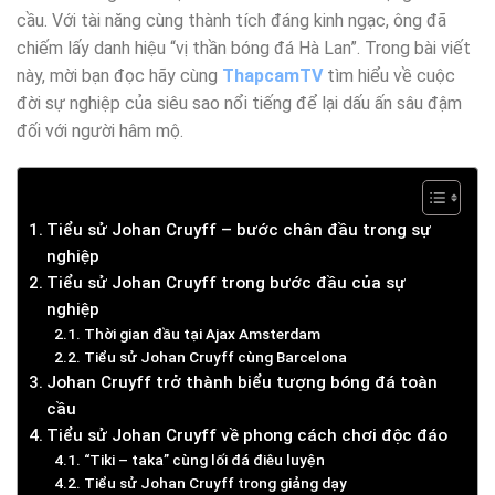
cầu. Với tài năng cùng thành tích đáng kinh ngạc, ông đã
chiếm lấy danh hiệu “vị thần bóng đá Hà Lan”. Trong bài viết
này, mời bạn đọc hãy cùng
ThapcamTV
tìm hiểu về cuộc
đời sự nghiệp của siêu sao nổi tiếng để lại dấu ấn sâu đậm
đối với người hâm mộ.
Tiểu sử Johan Cruyff – bước chân đầu trong sự
nghiệp
Tiểu sử Johan Cruyff trong bước đầu của sự
nghiệp
Thời gian đầu tại Ajax Amsterdam
Tiểu sử Johan Cruyff cùng Barcelona
Johan Cruyff trở thành biểu tượng bóng đá toàn
cầu
Tiểu sử Johan Cruyff về phong cách chơi độc đáo
“Tiki – taka” cùng lối đá điêu luyện
Tiểu sử Johan Cruyff trong giảng dạy