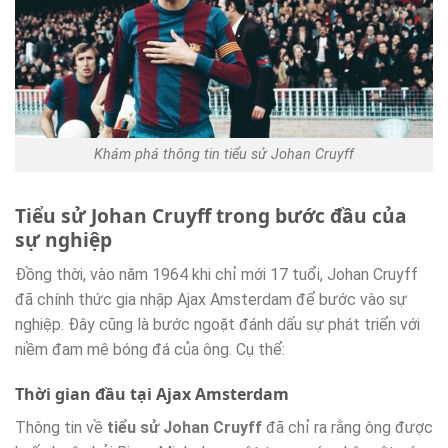
Khám phá thông tin tiểu sử Johan Cruyff
Tiểu sử Johan Cruyff trong bước đầu của
sự nghiệp
Đồng thời, vào năm 1964 khi chỉ mới 17 tuổi, Johan Cruyff
đã chính thức gia nhập Ajax Amsterdam để bước vào sự
nghiệp. Đây cũng là bước ngoặt đánh dấu sự phát triển với
niềm đam mê bóng đá của ông. Cụ thể:
Thời gian đầu tại Ajax Amsterdam
Thông tin về
tiểu sử Johan Cruyff
đã chỉ ra rằng ông được