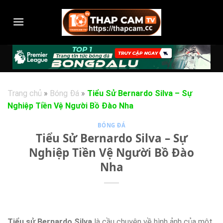
Chuyển
đến
nội
dung
Trang chủ
»
Bóng Đá
»
Tiểu Sử Bernardo Silva – Sự
Nghiệp Tiền Vệ Người Bồ Đào Nha
BÓNG ĐÁ
Tiểu Sử Bernardo Silva – Sự
Nghiệp Tiền Vệ Người Bồ Đào
Nha
Tiểu sử Bernardo Silva
là cầu chuyện về hình ảnh của một