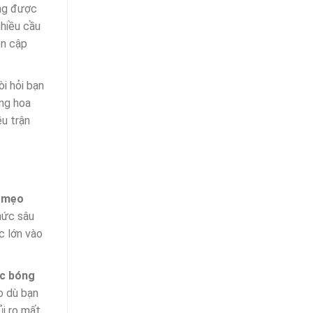
ông được
nhiều cầu
ôn cập
i hỏi bạn
ăng hoa
ều trận
ù
mẹo
thức sâu
c lớn vào
c bóng
o dù bạn
ủi ro mất