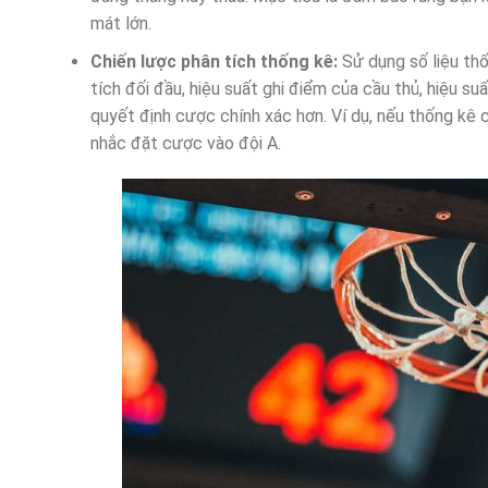
mát lớn.
Chiến lược phân tích thống kê:
Sử dụng số liệu thố
tích đối đầu, hiệu suất ghi điểm của cầu thủ, hiệu s
quyết định cược chính xác hơn. Ví dụ, nếu thống kê c
nhắc đặt cược vào đội A.