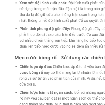
Xem xét đội hình xuất phát:
Đội hình xuất phát cũ
sử dụng trong mỗi trận đấu, đặc biệt là trong các g
thủ dự bị để giữ sức cho những trận quan trọng hơn,
nhật thông tin về đội hình xuất phát để có quyết đị
Phân tích phong độ gần đây:
Phong độ gần đây của
phải theo dõi sát sao các trận đấu trước đó của độ
với nhiều chiến thắng liên tiếp, khả năng họ tiếp tục
thua liên tiếp, việc cược vào họ sẽ tiềm ẩn nhiều rủi r
Mẹo cược bóng rổ –
Sử dụng các chiến
Chiến lược áp đảo:
Chiến lược áp đảo là việc bạn 
cược bóng rổ
này có thể mang lại lợi nhuận lớn nếu 
rộng và sự tự tin vào phân tích của mình. Ví dụ, nếu
cửa đội B.
Chiến lược bám sát ngân sách:
Đối với những người
rổ
này yêu cầu bạn đặt ra một ngân sách cụ thể cho
đang thắng hay thua. Mục tiêu là đảm bảo rằng bạn 