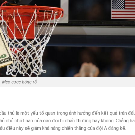
Mẹo cược bóng rổ
ầu thủ là một yếu tố quan trọng ảnh hưởng đến kết quả trận đấ
thủ chủ chốt nào của các đội bị chấn thương hay không. Chẳng hạ
đấu điều này sẽ giảm khả năng chiến thắng của đội A đáng kể.