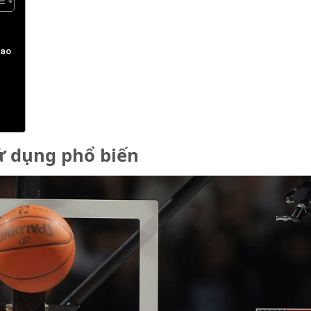
cao
ử dụng phổ biến