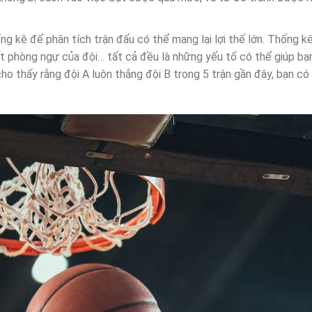
ng kê để phân tích trận đấu có thể mang lại lợi thế lớn. Thống k
uất phòng ngự của đội… tất cả đều là những yếu tố có thể giúp bạ
ho thấy rằng đội A luôn thắng đội B trong 5 trận gần đây, bạn có