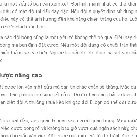
ng là một yếu tố bạn cần xem xét. Đội hình mạnh nhất có thể kh
iải đấu có mật độ thi đấu dày đặc. Nếu đội A quyết định sử dụng 
 điều này có thể ảnh hưởng đến khả năng chiến thắng của họ. Lu
nh cược chính xác hơn.
 các đội bóng cũng là một yếu tố không thể bỏ qua. Điều này đò
i bóng mà bạn định đặt cược. Nếu một đội đang có chuỗi trận th
 chiến thắng sẽ cao hơn. Ngược lại, nếu đội đó đang sa sút với nhi
o.
 lược nâng cao
đặt cược lớn vào một cửa mà bạn tin chắc chắn sẽ thắng. Mặc d
bạn thắng nhưng nó cũng rất rủi ro. Do đó, bạn cần phải có kiến 
 bạn biết đội A thường thua kèo khi gặp đội B, bạn có thể đặt cượ
 mới bắt đầu, việc quản lý ngân sách là rất quan trọng.
Mẹo cượ
 việc cược bóng rổ và không bao giờ vượt quá ngân sách này, ch
không bị cuốn vào việc đặt cược quá mức, và từ đó tránh được r