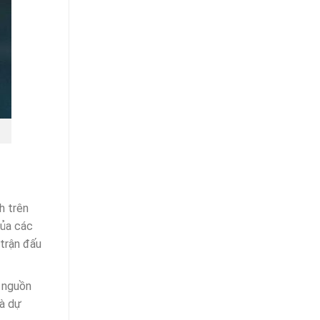
h trên
của các
 trận đấu
 nguồn
và dự