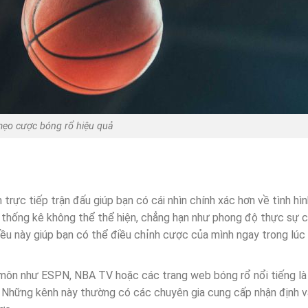
ẹo cược bóng rổ hiệu quả
trực tiếp trận đấu giúp bạn có cái nhìn chính xác hơn về tình hìn
ệu thống kê không thể thể hiện, chẳng hạn như phong độ thực sự 
ều này giúp bạn có thể điều chỉnh cược của mình ngay trong lúc
môn như ESPN, NBA TV hoặc các trang web bóng rổ nổi tiếng là
u. Những kênh này thường có các chuyên gia cung cấp nhận định 