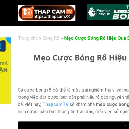
Chuyển
đến
nội
dung
Trang chủ
»
Bóng Rổ
»
Mẹo Cược Bóng Rổ Hiệu Quả 
Mẹo Cược Bóng Rổ Hiệu
Cá cược bóng rổ có thể là một trải nghiệm thú vị và ma
trong việc đặt cược, bạn cần phải hiểu rõ các nguyên 
bài viết này,
ThapcamTV
sẽ khám phá
mẹo cược bóng
hình cược, nắm bắt thông tin trận đấu, đến việc sử dụn