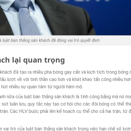
à luật bàn thắng sân khách đã đóng vai trò quyết định
ách lại quan trọng
khách đã tạo ra nhiều pha bóng gay cấn và kịch tích trong bóng 
ấu lượt về với tinh thần cao hơn và khát khao tấn công nhiều hơn
hu hút nhiều sự quan tâm từ người hâm mộ.
h nữa của luật bàn thắng sân khách là tính công bằng mà nó man
t sút luân lưu, quy tắc này tạo cơ hội cho các đội bóng có thể th
 trận. Các HLV buộc phải lên kế hoạch cụ thể cho cả hai trận, từ 
vai trò của luật bàn thắng sân khách trong việc hạn chế số lượ