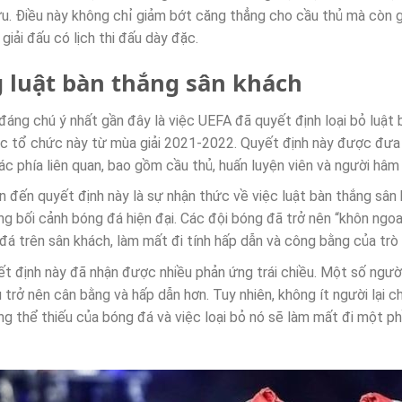
lưu. Điều này không chỉ giảm bớt căng thẳng cho cầu thủ mà còn g
giải đấu có lịch thi đấu dày đặc.
 luật bàn thắng sân khách
áng chú ý nhất gần đây là việc UEFA đã quyết định loại bỏ luật 
ộc tổ chức này từ mùa giải 2021-2022. Quyết định này được đưa 
ác phía liên quan, bao gồm cầu thủ, huấn luyện viên và người hâm
 đến quyết định này là sự nhận thức về việc luật bàn thắng sân
g bối cảnh bóng đá hiện đại. Các đội bóng đã trở nên “khôn ngoa
đá trên sân khách, làm mất đi tính hấp dẫn và công bằng của trò 
t định này đã nhận được nhiều phản ứng trái chiều. Một số ngườ
u trở nên cân bằng và hấp dẫn hơn. Tuy nhiên, không ít người lại c
g thể thiếu của bóng đá và việc loại bỏ nó sẽ làm mất đi một p