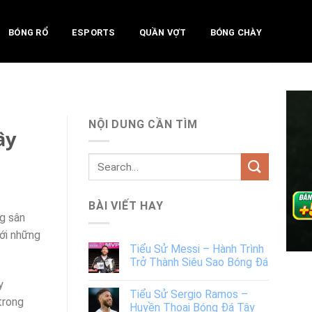
BÓNG RỔ
ESPORTS
QUẦN VỢT
BÓNG CHÀY
NỘI DUNG CẦN TÌM
ây
BÀI VIẾT HAY
ng sân
với những
Tiểu Sử Messi – Hành Trình
Trở Thành Siêu Sao Bóng Đá
y
Tiểu Sử Sergio Ramos –
trong
Huyền Thoại Bóng Đá Tây