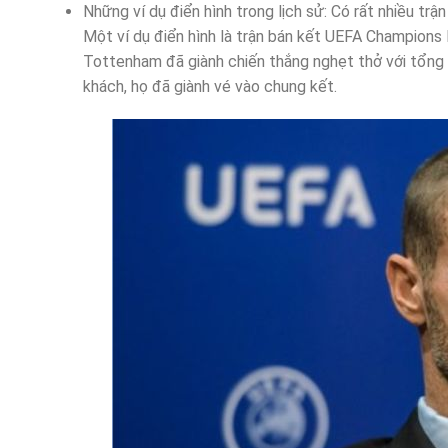
Những ví dụ điển hình trong lịch sử:
Có rất nhiều trậ
Một ví dụ điển hình là trận bán kết UEFA Champio
Tottenham đã giành chiến thắng nghẹt thở với tổng t
khách, họ đã giành vé vào chung kết.