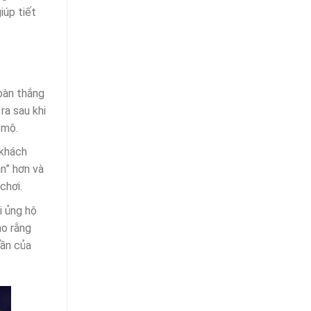
iúp tiết
bàn thắng
ra sau khi
 mộ.
 khách
n” hơn và
chơi.
i ủng hộ
ho rằng
hần của