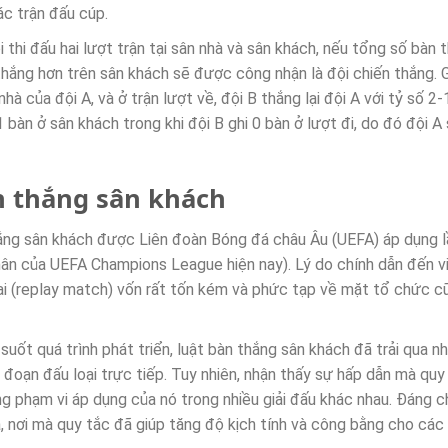
c trận đấu cúp.
ội thi đấu hai lượt trận tại sân nhà và sân khách, nếu tổng số bàn
n thắng hơn trên sân khách sẽ được công nhận là đội chiến thắng. 
nhà của đội A, và ở trận lượt về, đội B thắng lại đội A với tỷ số 2-
 bàn ở sân khách trong khi đội B ghi 0 bàn ở lượt đi, do đó đội A 
àn thắng sân khách
ắng sân khách được Liên đoàn Bóng đá châu Âu (UEFA) áp dụng l
thân của UEFA Champions League hiện nay). Lý do chính dẫn đến v
lại (replay match) vốn rất tốn kém và phức tạp về mặt tổ chức c
suốt quá trình phát triển, luật bàn thắng sân khách đã trải qua n
i đoạn đấu loại trực tiếp. Tuy nhiên, nhận thấy sự hấp dẫn mà quy
g phạm vi áp dụng của nó trong nhiều giải đấu khác nhau. Đáng c
, nơi mà quy tắc đã giúp tăng độ kịch tính và công bằng cho các 