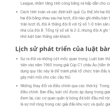
League, nhằm tăng tính công bằng và hấp dẫn cho cá
Cách tính toán và xác định kết quả:
Cụ thể, khi hai đ
hai đội bằng nhau sau hai lượt, đội nào ghi nhiều bà
trận lượt đi, đội A thắng đội B với tỷ số 1-0 trên sân 
nhà của đội B. Tổng tỷ số sẽ là 2-2, nhưng đội A ghi 1
nhờ luật bàn thắng sân khách.
Lịch sử phát triển của luật b
Sự ra đời và những cột mốc quan trọng:
Luật bàn th
tiên vào năm 1965 trong giải Cúp C1 châu Âu (tiền 
dụng quy tắc này là để tránh phải tổ chức trận đấu 
gây mệt mỏi cho các cầu thủ.
Những thay đổi và điều chỉnh qua các thời kỳ:
Trong 
điều chỉnh. Ban đầu, luật chỉ được áp dụng trong gia
đem lại, các cơ quan quản lý bóng đá bắt đầu mở rộn
là sự mở rộng trong các giải đấu khu vực và quốc gia