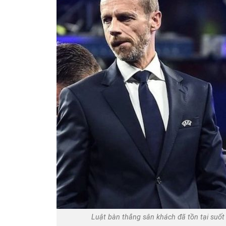
Luật bàn thắng sân khách đã tồn tại suố