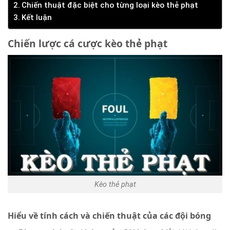
Chiến thuật đặc biệt cho từng loại kèo thẻ phạt
Kết luận
Chiến lược cá cược kèo thẻ phạt
Kèo thẻ phạt
Hiểu về tính cách và chiến thuật của các đội bóng