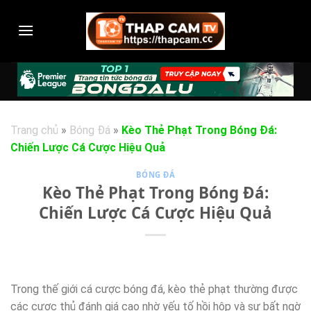
Chuyển
đến
nội
dung
Trang chủ
»
Bóng Đá
»
Kèo Thẻ Phạt Trong Bóng Đá:
Chiến Lược Cá Cược Hiệu Quả
BÓNG ĐÁ
Kèo Thẻ Phạt Trong Bóng Đá:
Chiến Lược Cá Cược Hiệu Quả
Trong thế giới cá cược bóng đá, kèo thẻ phạt thường được
các cược thủ đánh giá cao nhờ yếu tố hồi hộp và sự bất ngờ