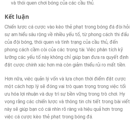
và thói quen chơi bóng của các cầu thủ.
Kết luận
Chiến lược cá cược vào kèo thẻ phạt trong bóng đá đòi hỏi
sự am hiểu sâu rộng về nhiều yếu tố, từ phong cách thi đấu
của đội bóng, thói quen và tình trạng của cầu thủ, đến
phong cách cầm còi của các trọng tài. Việc phân tích kỹ
lưỡng các yếu tố này không chỉ giúp bạn đưa ra quyết định
đặt cược chính xác hơn mà còn giảm thiểu rủi ro mất tiền.
Hơn nữa, việc quản lý vốn và lựa chọn thời điểm đặt cược
một cách hợp lý sẽ đóng vai trò quan trọng trong việc tối
ưu hóa lợi nhuận và duy trì sự bền vững trong trò chơi. Hy
vọng rằng các chiến lược và thông tin chi tiết trong bài viết
này sẽ giúp bạn có cái nhìn rõ ràng và hiệu quả hơn trong
việc cá cược kèo thẻ phạt trong bóng đá.