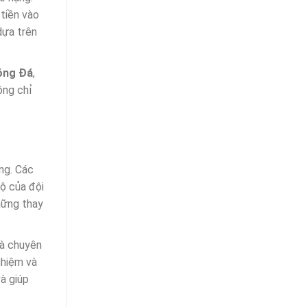
tiền vào
dựa trên
Bóng Đá
,
ông chỉ
ọng. Các
ộ của đội
hững thay
và chuyên
ghiệm và
à giúp