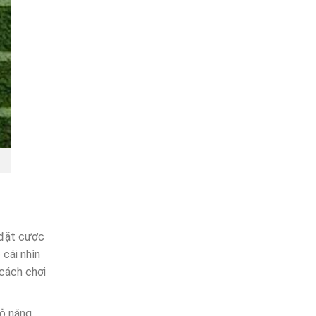
 đặt cược
 cái nhìn
 cách chơi
ỗ nặng.