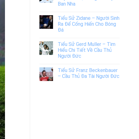
Ban Nha
Tiểu Sử Zidane – Người Sinh
Ra Để Cống Hiến Cho Bóng
Đá
Tiểu Sử Gerd Muller – Tìm
Hiểu Chi Tiết Về Cầu Thủ
Người Đức
Tiểu Sử Franz Beckenbauer
– Cầu Thủ Đa Tài Người Đức