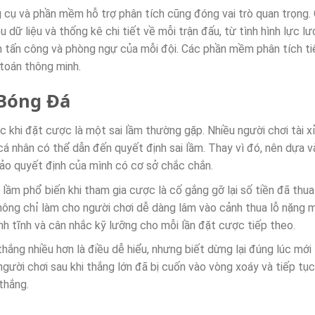
 cụ và phần mềm hỗ trợ phân tích cũng đóng vai trò quan trọng.
ữ liệu và thống kê chi tiết về mỗi trận đấu, từ tình hình lực lư
n tấn công và phòng ngự của mỗi đội. Các phần mềm phân tích ti
toán thông minh.
 Bóng Đá
 khi đặt cược là một sai lầm thường gặp. Nhiều người chơi tài x
á nhân có thể dẫn đến quyết định sai lầm. Thay vì đó, nên dựa 
ảo quyết định của mình có cơ sở chắc chắn.
lầm phổ biến khi tham gia cược là cố gắng gỡ lại số tiền đã thu
không chỉ làm cho người chơi dễ dàng lâm vào cảnh thua lỗ nặng 
bình tĩnh và cân nhắc kỹ lưỡng cho mỗi lần đặt cược tiếp theo.
ắng nhiều hơn là điều dễ hiểu, nhưng biết dừng lại đúng lúc mới 
gười chơi sau khi thắng lớn đã bị cuốn vào vòng xoáy và tiếp tụ
thắng.