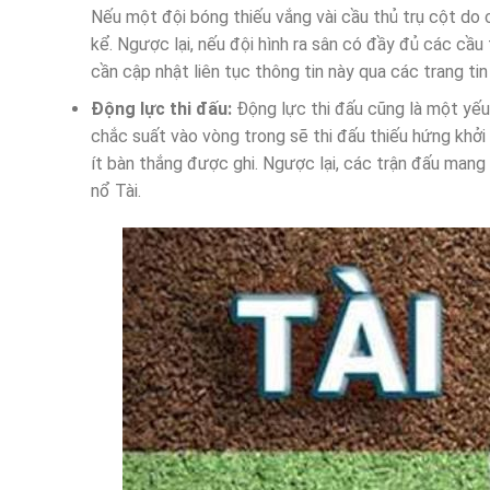
Nếu một đội bóng thiếu vắng vài cầu thủ trụ cột do 
kể. Ngược lại, nếu đội hình ra sân có đầy đủ các cầu
cần cập nhật liên tục thông tin này qua các trang tin
Động lực thi đấu:
Động lực thi đấu cũng là một yếu 
chắc suất vào vòng trong sẽ thi đấu thiếu hứng khởi
ít bàn thắng được ghi. Ngược lại, các trận đấu man
nổ Tài.