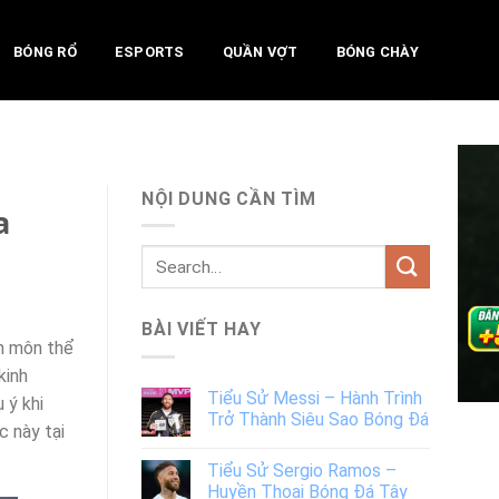
BÓNG RỔ
ESPORTS
QUẦN VỢT
BÓNG CHÀY
NỘI DUNG CẦN TÌM
a
BÀI VIẾT HAY
ch môn thể
kinh
Tiểu Sử Messi – Hành Trình
 ý khi
Trở Thành Siêu Sao Bóng Đá
c này tại
Tiểu Sử Sergio Ramos –
Huyền Thoại Bóng Đá Tây