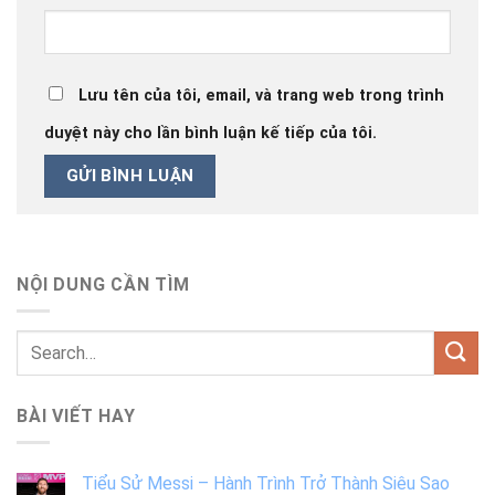
Lưu tên của tôi, email, và trang web trong trình
duyệt này cho lần bình luận kế tiếp của tôi.
NỘI DUNG CẦN TÌM
BÀI VIẾT HAY
Tiểu Sử Messi – Hành Trình Trở Thành Siêu Sao