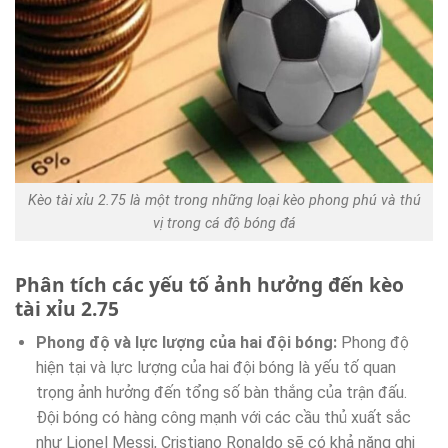
Kèo tài xỉu 2.75 là một trong những loại kèo phong phú và thú
vị trong cá độ bóng đá
Phân tích các yếu tố ảnh hưởng đến kèo
tài xỉu 2.75
Phong độ và lực lượng của hai đội bóng:
Phong độ
hiện tại và lực lượng của hai đội bóng là yếu tố quan
trọng ảnh hưởng đến tổng số bàn thắng của trận đấu.
Đội bóng có hàng công mạnh với các cầu thủ xuất sắc
như Lionel Messi, Cristiano Ronaldo sẽ có khả năng ghi