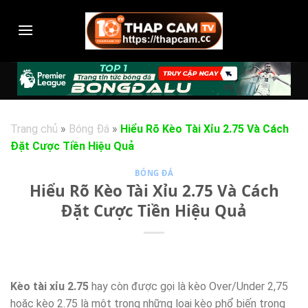
Chuyển
đến
nội
dung
Trang chủ
»
Bóng Đá
»
Hiểu Rõ Kèo Tài Xỉu 2.75 Và Cách
Đặt Cược Tiền Hiệu Quả
BÓNG ĐÁ
Hiểu Rõ Kèo Tài Xỉu 2.75 Và Cách
Đặt Cược Tiền Hiệu Quả
Kèo tài xỉu 2.75
hay còn được gọi là kèo Over/Under 2,75
hoặc kèo 2.75 là một trong những loại kèo phổ biến trong