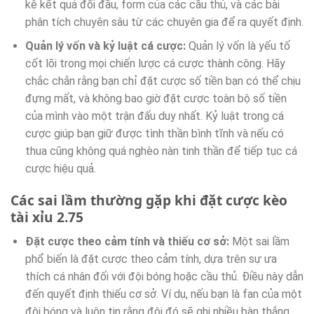
kê kết quả đối đầu, form của các cầu thủ, và các bài
phân tích chuyên sâu từ các chuyên gia để ra quyết định.
Quản lý vốn và kỷ luật cá cược:
Quản lý vốn là yếu tố
cốt lõi trong mọi chiến lược cá cược thành công. Hãy
chắc chắn rằng bạn chỉ đặt cược số tiền bạn có thể chịu
đựng mất, và không bao giờ đặt cược toàn bộ số tiền
của mình vào một trận đấu duy nhất. Kỷ luật trong cá
cược giúp bạn giữ được tình thần bình tĩnh và nếu có
thua cũng không quá nghèo nàn tinh thần để tiếp tục cá
cược hiệu quả.
Các sai lầm thường gặp khi đặt cược kèo
tài xỉu 2.75
Đặt cược theo cảm tính và thiếu cơ sở:
Một sai lầm
phổ biến là đặt cược theo cảm tính, dựa trên sự ưa
thích cá nhân đối với đội bóng hoặc cầu thủ. Điều này dẫn
đến quyết định thiếu cơ sở. Ví dụ, nếu bạn là fan của một
đội bóng và luôn tin rằng đội đó sẽ ghi nhiều bàn thắng,