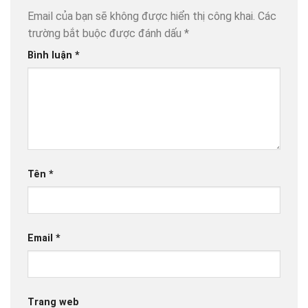
Email của bạn sẽ không được hiển thị công khai.
Các
trường bắt buộc được đánh dấu
*
Bình luận
*
Tên
*
Email
*
Trang web