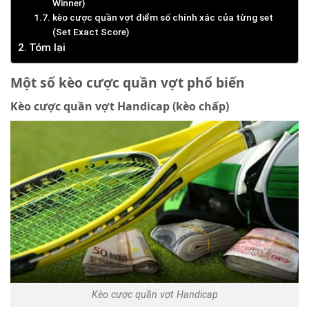
Winner)
kèo cược quần vợt điểm số chính xác của từng set
(Set Exact Score)
Tóm lại
Một số kèo cược quần vợt phổ biến
Kèo cược quần vợt
Handicap (kèo chấp)
Kèo cược quần vợt Handicap