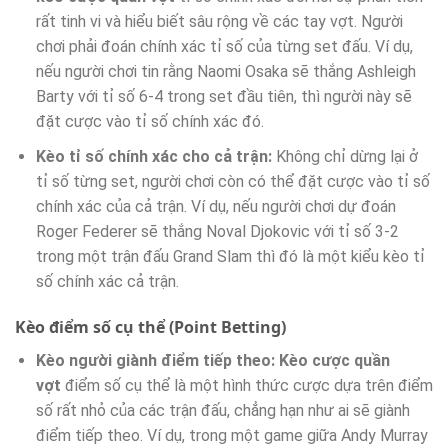
rất tinh vi và hiểu biết sâu rộng về các tay vợt. Người
chơi phải đoán chính xác tỉ số của từng set đấu. Ví dụ,
nếu người chơi tin rằng Naomi Osaka sẽ thắng Ashleigh
Barty với tỉ số 6-4 trong set đầu tiên, thì người này sẽ
đặt cược vào tỉ số chính xác đó.
Kèo tỉ số chính xác cho cả trận:
Không chỉ dừng lại ở
tỉ số từng set, người chơi còn có thể đặt cược vào tỉ số
chính xác của cả trận. Ví dụ, nếu người chơi dự đoán
Roger Federer sẽ thắng Noval Djokovic với tỉ số 3-2
trong một trận đấu Grand Slam thì đó là một kiểu kèo tỉ
số chính xác cả trận.
Kèo điểm số cụ thể (Point Betting)
Kèo người giành điểm tiếp theo: K
èo cược quần
vợt
điểm số cụ thể là một hình thức cược dựa trên điểm
số rất nhỏ của các trận đấu, chẳng hạn như ai sẽ giành
điểm tiếp theo. Ví dụ, trong một game giữa Andy Murray