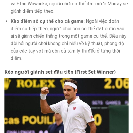
và Stan Wawrinka, người chơi có thể đặt cược Murray sẽ
giành điểm tiếp theo.
Kèo điểm số cụ thể cho cả game:
Ngoài việc đoán
điểm số tiếp theo, người chơi còn có thể đặt cược vào
ai sẽ giành chiến thắng trong một game cụ thể. Điều này
đòi hỏi người chơi không chỉ hiểu về kỹ thuật, phong độ
của các tay vợt mà còn cả tâm lý thi đấu ở từng thời
điểm.
Kèo người giành set đầu tiên (First Set Winner)