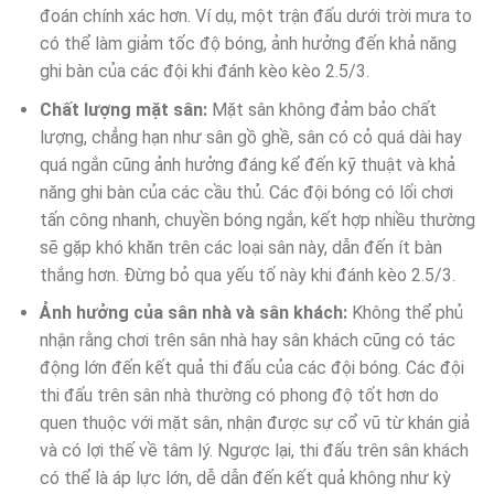
đoán chính xác hơn. Ví dụ, một trận đấu dưới trời mưa to
có thể làm giảm tốc độ bóng, ảnh hưởng đến khả năng
ghi bàn của các đội khi đánh kèo kèo 2.5/3.
Chất lượng mặt sân:
Mặt sân không đảm bảo chất
lượng, chẳng hạn như sân gồ ghề, sân có cỏ quá dài hay
quá ngắn cũng ảnh hưởng đáng kể đến kỹ thuật và khả
năng ghi bàn của các cầu thủ. Các đội bóng có lối chơi
tấn công nhanh, chuyền bóng ngắn, kết hợp nhiều thường
sẽ gặp khó khăn trên các loại sân này, dẫn đến ít bàn
thắng hơn. Đừng bỏ qua yếu tố này khi đánh kèo 2.5/3.
Ảnh hưởng của sân nhà và sân khách:
Không thể phủ
nhận rằng chơi trên sân nhà hay sân khách cũng có tác
động lớn đến kết quả thi đấu của các đội bóng. Các đội
thi đấu trên sân nhà thường có phong độ tốt hơn do
quen thuộc với mặt sân, nhận được sự cổ vũ từ khán giả
và có lợi thế về tâm lý. Ngược lại, thi đấu trên sân khách
có thể là áp lực lớn, dễ dẫn đến kết quả không như kỳ