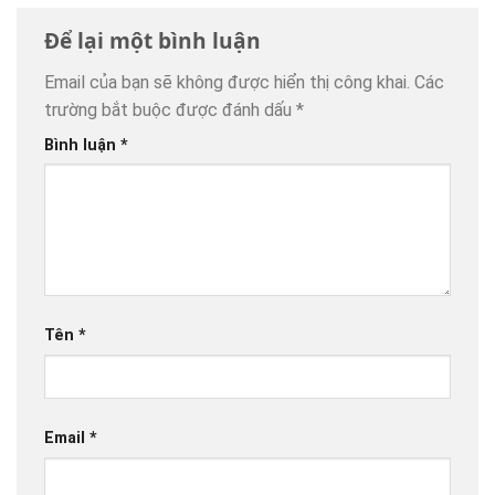
Để lại một bình luận
Email của bạn sẽ không được hiển thị công khai.
Các
trường bắt buộc được đánh dấu
*
Bình luận
*
Tên
*
Email
*