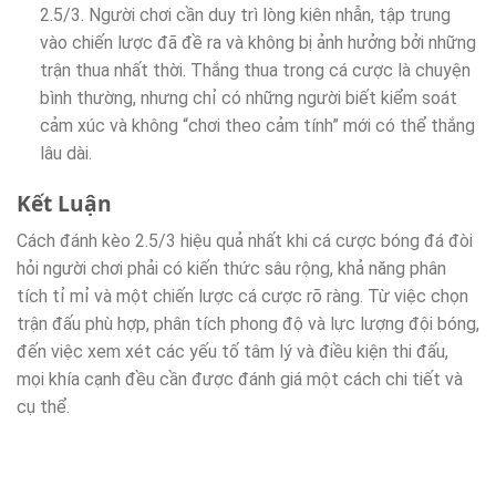
2.5/3. Người chơi cần duy trì lòng kiên nhẫn, tập trung
vào chiến lược đã đề ra và không bị ảnh hưởng bởi những
trận thua nhất thời. Thắng thua trong cá cược là chuyện
bình thường, nhưng chỉ có những người biết kiểm soát
cảm xúc và không “chơi theo cảm tính” mới có thể thắng
lâu dài.
Kết Luận
Cách đánh kèo 2.5/3 hiệu quả nhất khi cá cược bóng đá đòi
hỏi người chơi phải có kiến thức sâu rộng, khả năng phân
tích tỉ mỉ và một chiến lược cá cược rõ ràng. Từ việc chọn
trận đấu phù hợp, phân tích phong độ và lực lượng đội bóng,
đến việc xem xét các yếu tố tâm lý và điều kiện thi đấu,
mọi khía cạnh đều cần được đánh giá một cách chi tiết và
cụ thể.