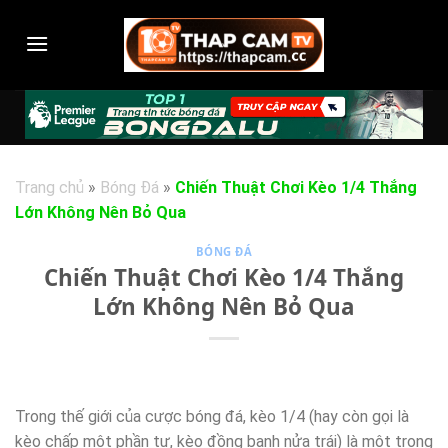
Chuyển
đến
nội
dung
Trang chủ
»
Bóng Đá
»
Chiến Thuật Chơi Kèo 1/4 Thắng
Lớn Không Nên Bỏ Qua
BÓNG ĐÁ
Chiến Thuật Chơi Kèo 1/4 Thắng
Lớn Không Nên Bỏ Qua
Trong thế giới của cược bóng đá, kèo 1/4 (hay còn gọi là
kèo chấp một phần tư, kèo đồng banh nửa trái) là một trong