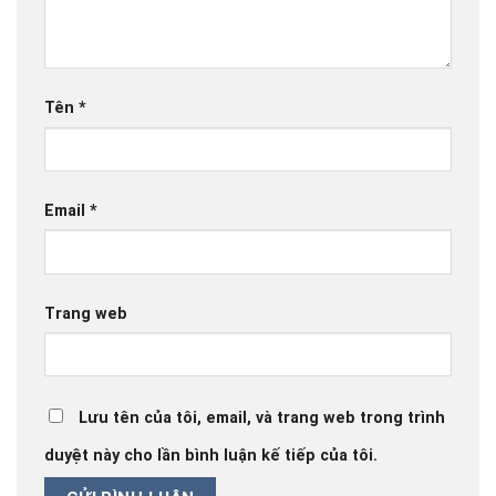
Tên
*
Email
*
Trang web
Lưu tên của tôi, email, và trang web trong trình
duyệt này cho lần bình luận kế tiếp của tôi.