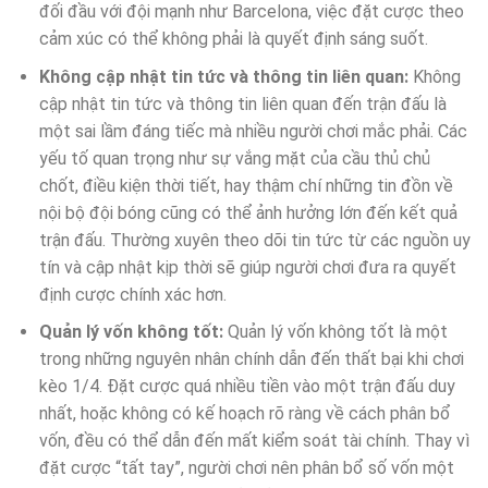
đối đầu với đội mạnh như Barcelona, việc đặt cược theo
cảm xúc có thể không phải là quyết định sáng suốt.
Không cập nhật tin tức và thông tin liên quan:
Không
cập nhật tin tức và thông tin liên quan đến trận đấu là
một sai lầm đáng tiếc mà nhiều người chơi mắc phải. Các
yếu tố quan trọng như sự vắng mặt của cầu thủ chủ
chốt, điều kiện thời tiết, hay thậm chí những tin đồn về
nội bộ đội bóng cũng có thể ảnh hưởng lớn đến kết quả
trận đấu. Thường xuyên theo dõi tin tức từ các nguồn uy
tín và cập nhật kịp thời sẽ giúp người chơi đưa ra quyết
định cược chính xác hơn.
Quản lý vốn không tốt:
Quản lý vốn không tốt là một
trong những nguyên nhân chính dẫn đến thất bại khi chơi
kèo 1/4. Đặt cược quá nhiều tiền vào một trận đấu duy
nhất, hoặc không có kế hoạch rõ ràng về cách phân bổ
vốn, đều có thể dẫn đến mất kiểm soát tài chính. Thay vì
đặt cược “tất tay”, người chơi nên phân bổ số vốn một