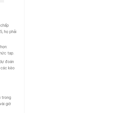
 chấp
5, họ phải
chọn:
phức tạp.
 dự đoán
i các kèo
u trong
vài giờ