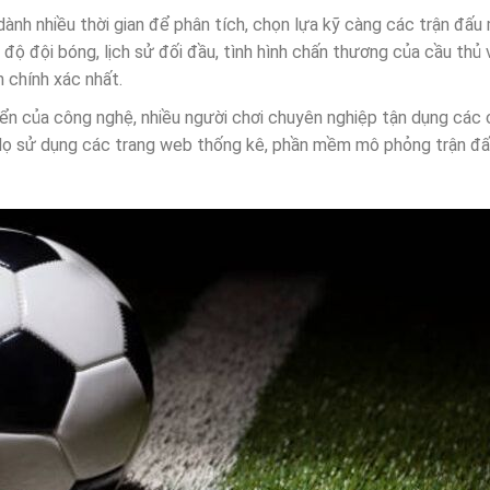
ành nhiều thời gian để phân tích, chọn lựa kỹ càng các trận đấu
ộ đội bóng, lịch sử đối đầu, tình hình chấn thương của cầu thủ
h chính xác nhất.
iển của công nghệ, nhiều người chơi chuyên nghiệp tận dụng các
. Họ sử dụng các trang web thống kê, phần mềm mô phỏng trận đ