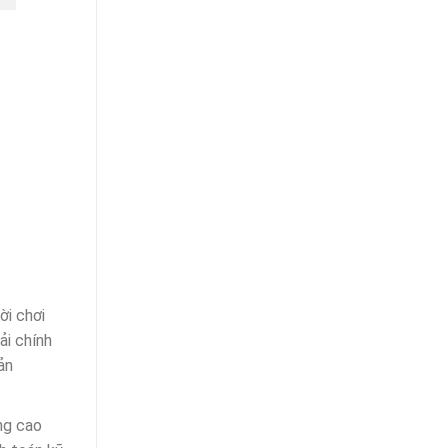
ời chơi
ải chính
ản
ng cao