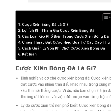
Cược Xiên Bóng Đá Là Gì?
Lợi Ích Khi Tham Gia Cược Xiên Bóng Đá
Các Loại Kèo Phổ Biến Trong Cược Xiên Bóng Đá
Chiến Thuật Đặt Cược Hiệu Quả Từ Các Cao Thủ
Cách Quản Lý Vốn Khi Chơi Cược Xiên Bóng Đá
Kết luận
Cược Xiên Bóng Đá Là Gì?
Định nghĩa và cơ chế cược xiên bóng đá:
Cược xiên b
đặt cược vào nhiều trận đấu khác nhau trong cùng mộ
xác thì mới thắng cược. Ví dụ, nếu bạn chọn 3 trận 
thưởng rất lớn so với việc đặt cược vào từng trận riê
Lý do cược xiên trở nên phổ biến:
Cược xiên bóng đá