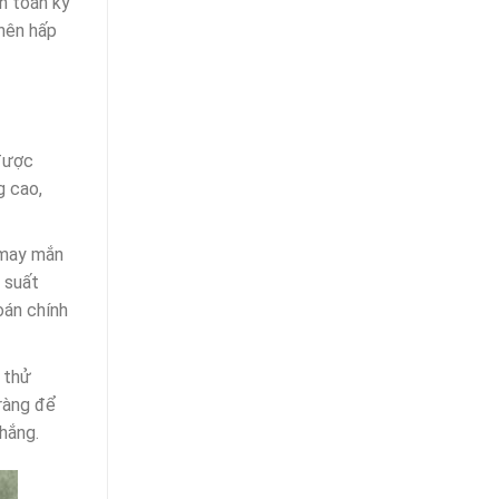
h toán kỹ
nên hấp
 được
g cao,
 may mắn
 suất
oán chính
 thử
 ràng để
hắng.