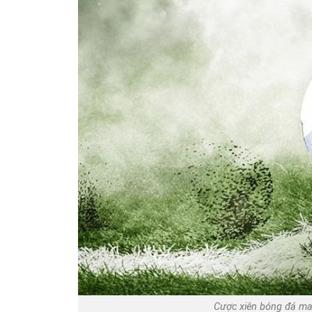
Cược xiên bóng đá man