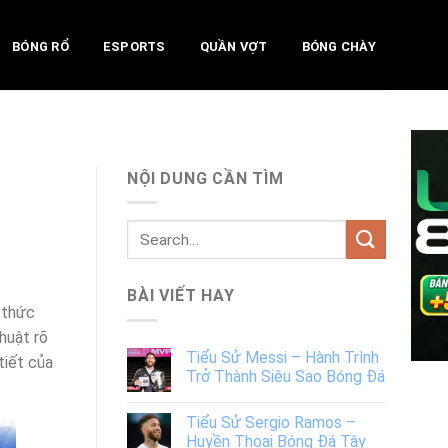
BÓNG RỔ
ESPORTS
QUẦN VỢT
BÓNG CHÀY
NỘI DUNG CẦN TÌM
BÀI VIẾT HAY
 thức
thuật rõ
Tiểu Sử Messi – Hành Trình
tiết của
Trở Thành Siêu Sao Bóng Đá
Tiểu Sử Sergio Ramos –
Huyền Thoại Bóng Đá Tây