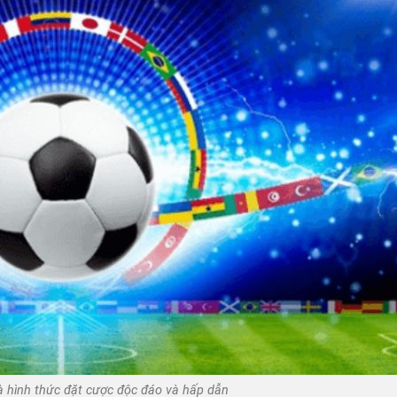
à hình thức đặt cược độc đáo và hấp dẫn