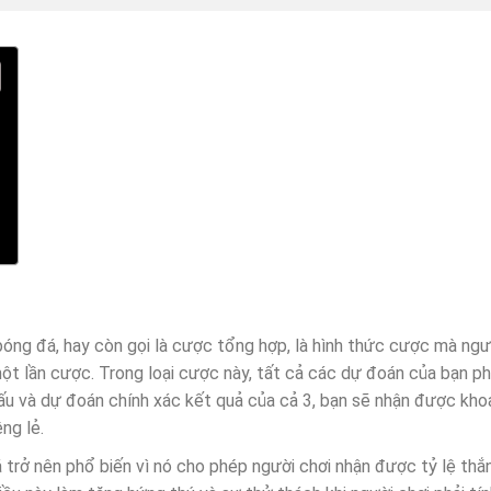
óng đá, hay còn gọi là cược tổng hợp, là hình thức cược mà ngư
t lần cược. Trong loại cược này, tất cả các dự đoán của bạn ph
đấu và dự đoán chính xác kết quả của cả 3, bạn sẽ nhận được kho
ng lẻ.
 trở nên phổ biến vì nó cho phép người chơi nhận được tỷ lệ thắ