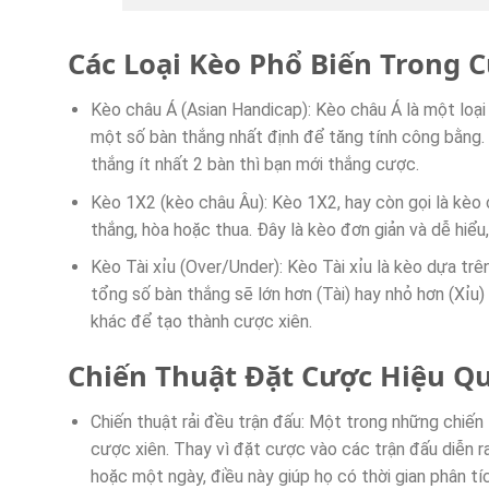
Các Loại Kèo Phổ Biến Trong 
Kèo châu Á (Asian Handicap):
Kèo châu Á là một loạ
một số bàn thắng nhất định để tăng tính công bằng. 
thắng ít nhất 2 bàn thì bạn mới thắng cược.
Kèo 1X2 (kèo châu Âu):
Kèo 1X2, hay còn gọi là kèo 
thắng, hòa hoặc thua. Đây là kèo đơn giản và dễ hiểu
Kèo Tài xỉu (Over/Under):
Kèo Tài xỉu là kèo dựa tr
tổng số bàn thắng sẽ lớn hơn (Tài) hay nhỏ hơn (Xỉu
khác để tạo thành cược xiên.
Chiến Thuật Đặt Cược Hiệu Qu
Chiến thuật rải đều trận đấu:
Một trong những chiến t
cược xiên. Thay vì đặt cược vào các trận đấu diễn ra
hoặc một ngày, điều này giúp họ có thời gian phân tí