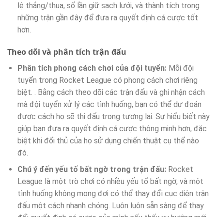
lệ thắng/thua, số lần giữ sạch lưới, và thành tích trong
những trận gần đây để đưa ra quyết định cá cược tốt
hơn.
Theo dõi và phân tích trận đấu
Phân tích phong cách chơi của đội tuyển:
Mỗi đội
tuyển trong Rocket League có phong cách chơi riêng
biệt. . Bằng cách theo dõi các trận đấu và ghi nhận cách
mà đội tuyển xử lý các tình huống, bạn có thể dự đoán
được cách họ sẽ thi đấu trong tương lai. Sự hiểu biết này
giúp bạn đưa ra quyết định cá cược thông minh hơn, đặc
biệt khi đối thủ của họ sử dụng chiến thuật cụ thể nào
đó.
Chú ý đến yếu tố bất ngờ trong trận đấu:
Rocket
League là một trò chơi có nhiều yếu tố bất ngờ, và một
tình huống không mong đợi có thể thay đổi cục diện trận
đấu một cách nhanh chóng. Luôn luôn sẵn sàng để thay