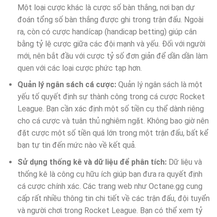
Một loại cược khác là cược số bàn thắng, nơi bạn dự
đoán tổng số bàn thắng được ghi trong trận đấu. Ngoài
ra, còn có cược handícap (handicap betting) giúp cân
bằng tỷ lệ cược giữa các đội mạnh và yếu. Đối với người
mới, nên bắt đầu với cược tỷ số đơn giản để dần dần làm
quen với các loại cược phức tạp hơn.
Quản lý ngân sách cá cược:
Quản lý ngân sách là một
yếu tố quyết định sự thành công trong cá cược Rocket
League. Bạn cần xác định một số tiền cụ thể dành riêng
cho cá cược và tuân thủ nghiêm ngặt. Không bao giờ nên
đặt cược một số tiền quá lớn trong một trận đấu, bất kể
bạn tự tin đến mức nào về kết quả.
Sử dụng thống kê và dữ liệu để phân tích:
Dữ liệu và
thống kê là công cụ hữu ích giúp bạn đưa ra quyết định
cá cược chính xác. Các trang web như Octane.gg cung
cấp rất nhiều thông tin chi tiết về các trận đấu, đội tuyển
và người chơi trong Rocket League. Bạn có thể xem tỷ