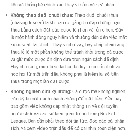
liệu và thống kê chính xác thay vì cảm xúc cá nhân.
Không theo đuổi chuỗi thua:
Theo đuổi chuỗi thua
(chasing losses) là khi bạn cố gắng bù đắp những trận
thua bằng cách đặt các cược lớn hơn và rủi ro hơn. Đây
là một hành động nguy hiểm và thường dẫn đến việc mất
kiểm soát tài chính. Thay vì như vậy, hãy chấp nhận rằng
thua lỗ là một phần không thể tránh khỏi trong cá cược
và giữ mức cược ổn định dựa trên ngân sách đã định.
Hãy nhớ rằng, mục tiêu dài hạn là duy trì sự ổn định và
học hỏi từ mỗi trận đấu, không phải là kiếm lại số tiền
thua trong một lần đặt cược.
Không nghiên cứu kỹ lưỡng:
Cá cược mà không nghiên
cứu kỹ là một cách nhanh chóng để mất tiền. Điều này
bao gồm việc không cập nhật thông tin về đội tuyển,
người chơi, và các sự kiện quan trọng trong Rocket
League. Bạn cần phải theo dõi tin tức, đọc các bài phân
tích, và xem video trận đấu để có cái nhìn toàn diện hơn.