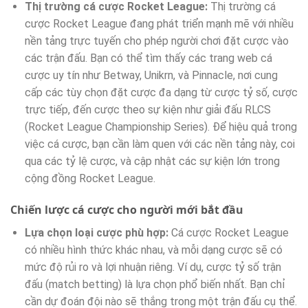
Thị trường cá cược Rocket League:
Thị trường cá
cược Rocket League đang phát triển mạnh mẽ với nhiều
nền tảng trực tuyến cho phép người chơi đặt cược vào
các trận đấu. Bạn có thể tìm thấy các trang web cá
cược uy tín như Betway, Unikrn, và Pinnacle, nơi cung
cấp các tùy chọn đặt cược đa dạng từ cược tỷ số, cược
trực tiếp, đến cược theo sự kiện như giải đấu RLCS
(Rocket League Championship Series). Để hiệu quả trong
việc cá cược, bạn cần làm quen với các nền tảng này, coi
qua các tỷ lệ cược, và cập nhật các sự kiện lớn trong
cộng đồng Rocket League.
Chiến lược cá cược cho người mới bắt đầu
Lựa chọn loại cược phù hợp:
Cá cược Rocket League
có nhiều hình thức khác nhau, và mỗi dạng cược sẽ có
mức độ rủi ro và lợi nhuận riêng. Ví dụ, cược tỷ số trận
đấu (match betting) là lựa chọn phổ biến nhất. Bạn chỉ
cần dự đoán đội nào sẽ thắng trong một trận đấu cụ thể.