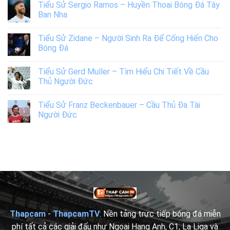
Tiểu Sử Sergio Ramos – Huyền Thoại Bóng Đá Tây
Ban Nha
Tiểu Sử Zidane – Người Sinh Ra Để Cống Hiến Cho
Bóng Đá
Tiểu Sử Gerd Muller – Tìm Hiểu Chi Tiết Về Cầu
Thủ Người Đức
Tiểu Sử Franz Beckenbauer – Cầu Thủ Đa Tài
Người Đức
Thapcam
-
ThapcamTV
: Nền tảng trực tiếp bóng đá miễn
phí tất cả các giải đấu như Ngoại Hạng Anh, C1, La Liga và