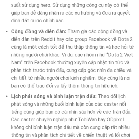
suất sử dụng hero. Sử dụng những công cụ này có thể
giúp bạn dễ dàng nhận ra các xu hướng và đưa ra quyết
định đặt cược chính xác.
Cộng đồng và diễn đàn:
Tham gia các cộng đồng và
diễn đàn trên Reddit hay các group Facebook về Dota 2
cũng là một cách tốt để thu thập thông tin và học hỏi từ
những người chơi khác. Ví dụ, các nhóm như “Dota 2 Việt
Nam” trên Facebook thường xuyên cập nhật tin tức và
phân tích trước trận đấu, cung cấp góc nhìn đa chiều và
chi tiết từ nhiều người chơi kinh nghiệm. Đây cũng là nơi
bạn có thể trao đổi và lấy thêm thông tin hữu ích.
Lịch phát sóng và bình luận trận đấu:
Theo dõi lịch
phát sóng và những buổi bình luận của các caster nổi
tiếng cũng giúp bạn có cái nhìn sâu hơn về các trận đấu.
Các caster chuyên nghiệp như TobiWan hay ODpixel
không chỉ bình luận trận đấu mà còn cung cấp rất nhiều
thông tin và phân tích chi tiết về chiến thuật và lối chơi