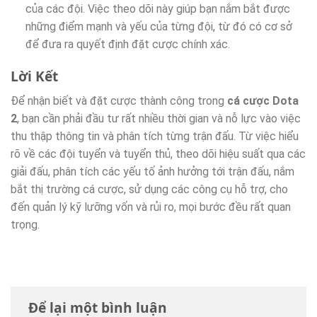
của các đội. Việc theo dõi này giúp bạn nắm bắt được
những điểm mạnh và yếu của từng đội, từ đó có cơ sở
để đưa ra quyết định đặt cược chính xác.
Lời Kết
Để nhận biết và đặt cược thành công trong
cá cược Dota
2
, bạn cần phải đầu tư rất nhiều thời gian và nỗ lực vào việc
thu thập thông tin và phân tích từng trận đấu. Từ việc hiểu
rõ về các đội tuyển và tuyển thủ, theo dõi hiệu suất qua các
giải đấu, phân tích các yếu tố ảnh hưởng tới trận đấu, nắm
bắt thị trường cá cược, sử dụng các công cụ hỗ trợ, cho
đến quản lý kỹ lưỡng vốn và rủi ro, mọi bước đều rất quan
trọng.
Để lại một bình luận