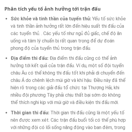
Phân tích yếu tố ảnh hưởng tới trận đấu
Sức khỏe và tinh thần của tuyển thủ:
Yếu tố sức khỏe
và tinh thần ảnh hưởng rất lớn đến hiệu suất thi đấu của
các tuyển thủ. . Các yếu tố như ngủ đủ giấc, chế độ ăn
uống và tâm lý chuẩn bị rất quan trọng để dự đoán
phong độ của tuyển thủ trong trận đấu.
Địa điểm thi đấu:
Địa điểm thi đấu cũng có thể ảnh
hưởng tới kết quả của trận đấu. Ví dụ, một số đội tuyển
châu Âu có thể không thi đấu tốt khi phải di chuyển đến
châu Á do chênh lệch múi giờ và khí hậu. Điều này đã thể
hiện rõ trong các giải đấu tổ chức tại Thượng Hải, khi
nhiều đội phương Tây phải chịu thất bại sớm do không
thể thích nghi kịp với múi giờ và điều kiện thi đấu mới.
Thời gian thi đấu:
Thời gian thi đấu cũng là một yếu tố
nên được xem xét. Các trận đấu buổi tối có thể phù hợp
với những đội có lối sống năng động vào ban đêm, trong