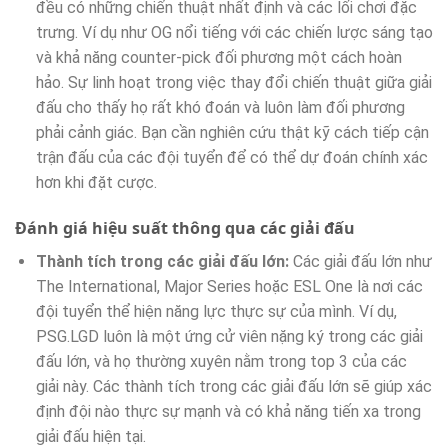
đều có những chiến thuật nhất định và các lối chơi đặc
trưng. Ví dụ như OG nổi tiếng với các chiến lược sáng tạo
và khả năng counter-pick đối phương một cách hoàn
hảo. Sự linh hoạt trong việc thay đổi chiến thuật giữa giải
đấu cho thấy họ rất khó đoán và luôn làm đối phương
phải cảnh giác. Bạn cần nghiên cứu thật kỹ cách tiếp cận
trận đấu của các đội tuyển để có thể dự đoán chính xác
hơn khi đặt cược.
Đánh giá hiệu suất thông qua các giải đấu
Thành tích trong các giải đấu lớn:
Các giải đấu lớn như
The International, Major Series hoặc ESL One là nơi các
đội tuyển thể hiện năng lực thực sự của mình. Ví dụ,
PSG.LGD luôn là một ứng cử viên nặng ký trong các giải
đấu lớn, và họ thường xuyên nằm trong top 3 của các
giải này. Các thành tích trong các giải đấu lớn sẽ giúp xác
định đội nào thực sự mạnh và có khả năng tiến xa trong
giải đấu hiện tại.