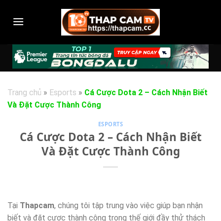
Chuyển
đến
nội
dung
Trang chủ
»
Esports
»
Cá Cược Dota 2 – Cách Nhận Biết
Và Đặt Cược Thành Công
ESPORTS
Cá Cược Dota 2 – Cách Nhận Biết
Và Đặt Cược Thành Công
Tại
Thapcam
, chúng tôi tập trung vào việc giúp bạn nhận
biết và đặt cược thành công trong thế giới đầy thử thách