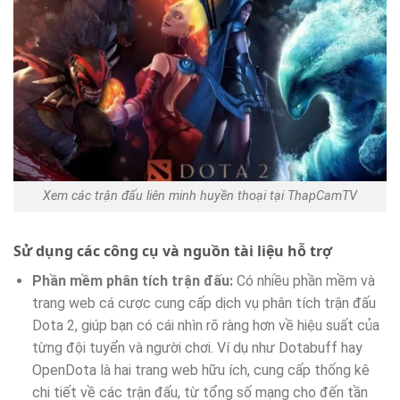
Xem các trận đấu liên minh huyền thoại tại ThapCamTV
Sử dụng các công cụ và nguồn tài liệu hỗ trợ
Phần mềm phân tích trận đấu:
Có nhiều phần mềm và
trang web cá cược cung cấp dịch vụ phân tích trận đấu
Dota 2, giúp bạn có cái nhìn rõ ràng hơn về hiệu suất của
từng đội tuyển và người chơi. Ví dụ như Dotabuff hay
OpenDota là hai trang web hữu ích, cung cấp thống kê
chi tiết về các trận đấu, từ tổng số mạng cho đến tần