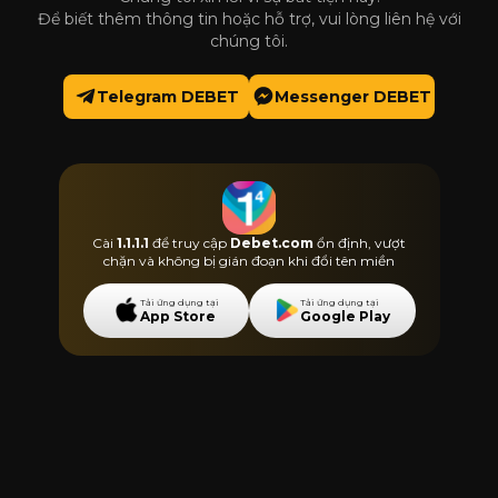
Để biết thêm thông tin hoặc hỗ trợ, vui lòng liên hệ với
chúng tôi.
Telegram DEBET
Messenger DEBET
Cài
1.1.1.1
để truy cập
Debet.com
ổn định, vượt
chặn và không bị gián đoạn khi đổi tên miền
Tải ứng dụng tại
Tải ứng dụng tại
App Store
Google Play